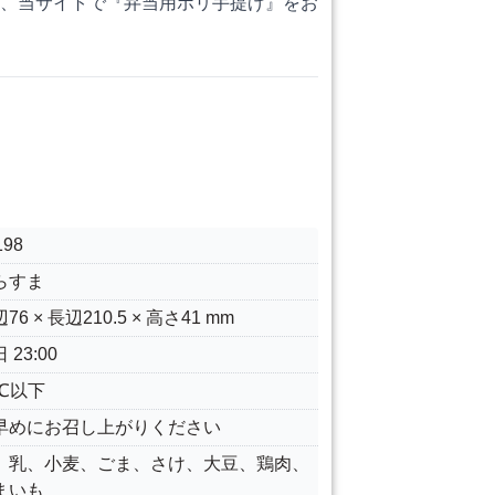
、当サイトで『
弁当用ポリ手提げ
』をお
198
らすま
76 × 長辺210.5 × 高さ41 mm
 23:00
5℃以下
早めにお召し上がりください
、乳、小麦、ごま、さけ、大豆、鶏肉、
まいも