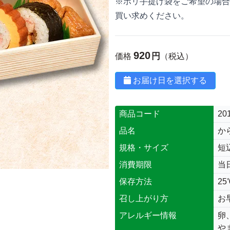
※ポリ手提げ袋をご希望の場合
買い求めください。
920
円
価格
（税込）
お届け日を選択する
商品コード
20
品名
か
規格・サイズ
短辺
消費期限
当日
保存方法
2
召し上がり方
お
アレルギー情報
卵
や