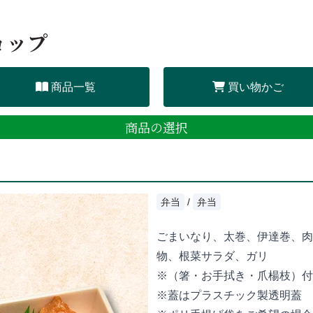
ョップ
商品一覧
買い物かご
商品の選択
弁当
/
弁当
ごまいなり、太巻、伊達巻、肉
物、根菜サラダ、ガリ
※（箸・お手拭き・爪楊枝）付
※蓋はプラスチック製透明蓋