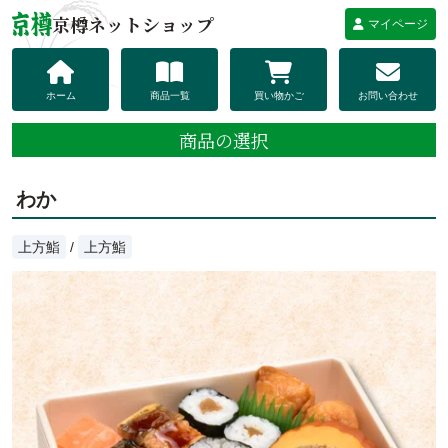
京樽ネットショップ
マイページ
ホーム
商品一覧
買い物かご
お問い合わせ
商品の選択
わか
上方鮨
/
上方鮨