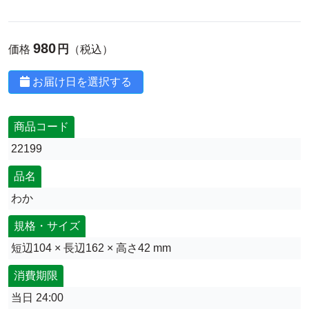
980
円
価格
（税込）
お届け日を選択する
商品コード
22199
品名
わか
規格・サイズ
短辺104 × 長辺162 × 高さ42 mm
消費期限
当日 24:00