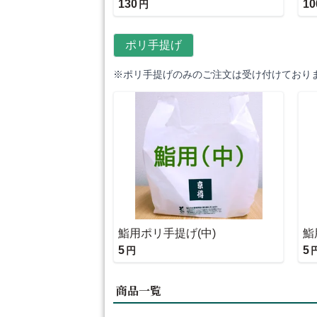
130
10
円
ポリ手提げ
※ポリ手提げのみのご注文は受け付けており
鮨用ポリ手提げ(中)
鮨
5
5
円
商品一覧