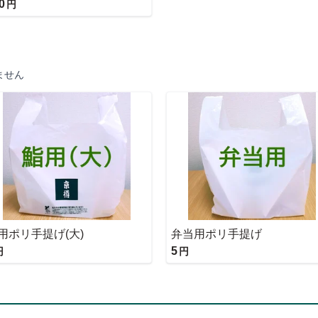
0
円
ません
用ポリ手提げ(大)
弁当用ポリ手提げ
5
円
円