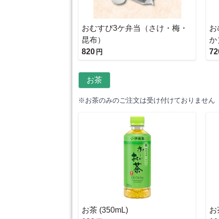
おむすび3ケ弁当（さけ・梅・
お
昆布）
か
820
72
円
お茶
※お茶のみのご注文は受け付けておりません
お茶 (350mL)
お茶