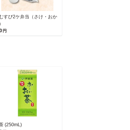
むすび2ケ弁当（さけ・おか
）
0
円
 (250mL)