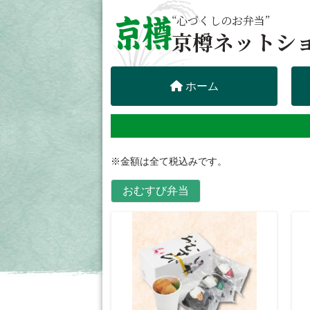
“心づくしのお弁当”
京樽ネットシ
ホーム
※金額は全て税込みです。
おむすび弁当